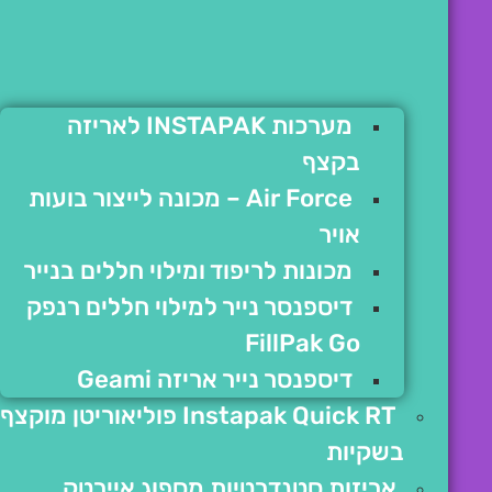
מערכות INSTAPAK לאריזה
בקצף
Air Force – מכונה לייצור בועות
אויר
מכונות לריפוד ומילוי חללים בנייר
דיספנסר נייר למילוי חללים רנפק
FillPak Go
דיספנסר נייר אריזה Geami
Instapak Quick RT פוליאוריטן מוקצף
בשקיות
אריזות סטנדרטיות מספוג איירטק