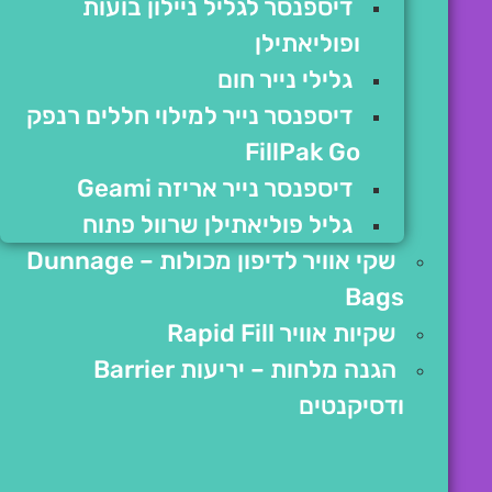
דיספנסר לגליל ניילון בועות
ופוליאתילן
גלילי נייר חום
דיספנסר נייר למילוי חללים רנפק
FillPak Go
דיספנסר נייר אריזה Geami
גליל פוליאתילן שרוול פתוח
שקי אוויר לדיפון מכולות – Dunnage
Bags
שקיות אוויר Rapid Fill
הגנה מלחות – יריעות Barrier
ודסיקנטים