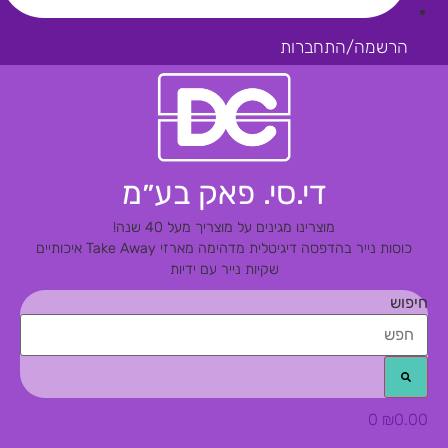
הרשמה/התחברות
די.סי. פאק בע״מ
מוצרינו מגינים על מוצריך מעל 40 שנה!
כוסות נייר בהדפסה דיגיטלית מדהימה
מארזי Take Away איכותיים
שקיות נייר עם ידיות
חיפוש
0
₪
0.00