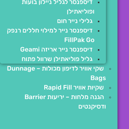
דיספנסר לגליל ניילון בועות
ופוליאתילן
גלילי נייר חום
דיספנסר נייר למילוי חללים רנפק
FillPak Go
דיספנסר נייר אריזה Geami
גליל פוליאתילן שרוול פתוח
שקי אוויר לדיפון מכולות – Dunnage
Bags
שקיות אוויר Rapid Fill
הגנה מלחות – יריעות Barrier
ודסיקנטים