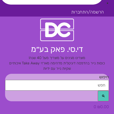
הרשמה/התחברות
די.סי. פאק בע״מ
מוצרינו מגינים על מוצריך מעל 40 שנה!
כוסות נייר בהדפסה דיגיטלית מדהימה
מארזי Take Away איכותיים
שקיות נייר עם ידיות
חיפוש
0
₪
0.00