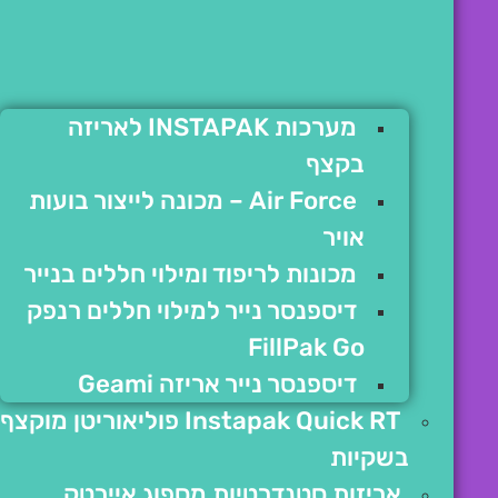
מערכות INSTAPAK לאריזה
בקצף
Air Force – מכונה לייצור בועות
אויר
מכונות לריפוד ומילוי חללים בנייר
דיספנסר נייר למילוי חללים רנפק
FillPak Go
דיספנסר נייר אריזה Geami
Instapak Quick RT פוליאוריטן מוקצף
בשקיות
אריזות סטנדרטיות מספוג איירטק