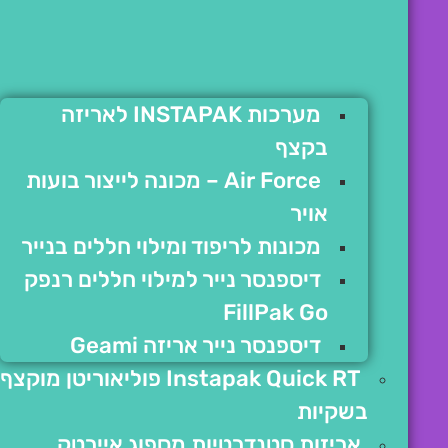
מערכות INSTAPAK לאריזה
בקצף
Air Force – מכונה לייצור בועות
אויר
מכונות לריפוד ומילוי חללים בנייר
דיספנסר נייר למילוי חללים רנפק
FillPak Go
דיספנסר נייר אריזה Geami
Instapak Quick RT פוליאוריטן מוקצף
בשקיות
אריזות סטנדרטיות מספוג איירטק