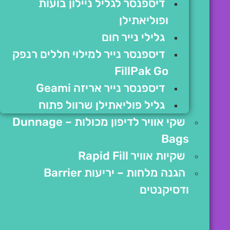
דיספנסר לגליל ניילון בועות
ופוליאתילן
גלילי נייר חום
דיספנסר נייר למילוי חללים רנפק
FillPak Go
דיספנסר נייר אריזה Geami
גליל פוליאתילן שרוול פתוח
שקי אוויר לדיפון מכולות – Dunnage
Bags
שקיות אוויר Rapid Fill
הגנה מלחות – יריעות Barrier
ודסיקנטים