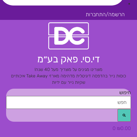
הרשמה/התחברות
די.סי. פאק בע״מ
מוצרינו מגינים על מוצריך מעל 40 שנה!
כוסות נייר בהדפסה דיגיטלית מדהימה
מארזי Take Away איכותיים
שקיות נייר עם ידיות
חיפוש
0
₪
0.00