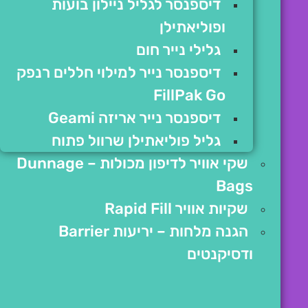
דיספנסר לגליל ניילון בועות
ופוליאתילן
גלילי נייר חום
דיספנסר נייר למילוי חללים רנפק
FillPak Go
דיספנסר נייר אריזה Geami
גליל פוליאתילן שרוול פתוח
שקי אוויר לדיפון מכולות – Dunnage
Bags
שקיות אוויר Rapid Fill
הגנה מלחות – יריעות Barrier
ודסיקנטים