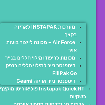
מערכות INSTAPAK לאריזה
בקצף
Air Force – מכונה לייצור בועות
אויר
מכונות לריפוד ומילוי חללים בנייר
דיספנסר נייר למילוי חללים רנפק
FillPak Go
דיספנסר נייר אריזה Geami
Instapak Quick RT פוליאוריטן מוקצף
בשקיות
אריזות סטנדרטיות מספוג איירטק