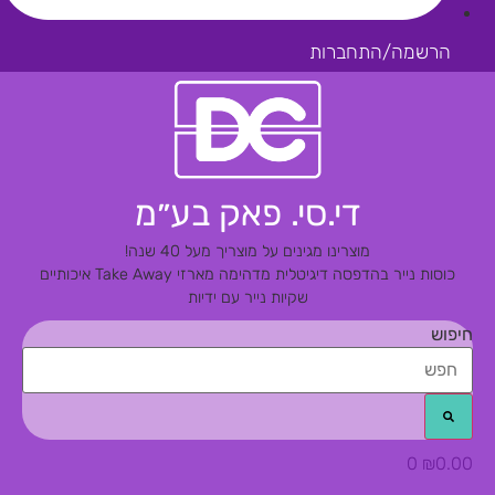
הרשמה/התחברות
די.סי. פאק בע״מ
מוצרינו מגינים על מוצריך מעל 40 שנה!
כוסות נייר בהדפסה דיגיטלית מדהימה
מארזי Take Away איכותיים
שקיות נייר עם ידיות
חיפוש
0
₪
0.00