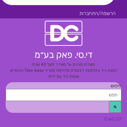
הרשמה/התחברות
די.סי. פאק בע״מ
מוצרינו מגינים על מוצריך מעל 40 שנה!
כוסות נייר בהדפסה דיגיטלית מדהימה
מארזי Take Away איכותיים
שקיות נייר עם ידיות
חיפוש
0
₪
0.00