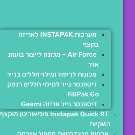
מערכות INSTAPAK לאריזה
בקצף
Air Force – מכונה לייצור בועות
אויר
מכונות לריפוד ומילוי חללים בנייר
דיספנסר נייר למילוי חללים רנפק
FillPak Go
דיספנסר נייר אריזה Geami
Instapak Quick RT פוליאוריטן מוקצף
בשקיות
אריזות סטנדרטיות מספוג איירטק