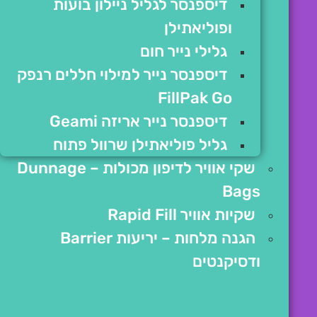
דיספנסר לגליל ניילון בועות
ופוליאתילן
גלילי נייר חום
דיספנסר נייר למילוי חללים רנפק
FillPak Go
דיספנסר נייר אריזה Geami
גליל פוליאתילן שרוול פתוח
שקי אוויר לדיפון מכולות – Dunnage
Bags
שקיות אוויר Rapid Fill
הגנה מלחות – יריעות Barrier
ודסיקנטים