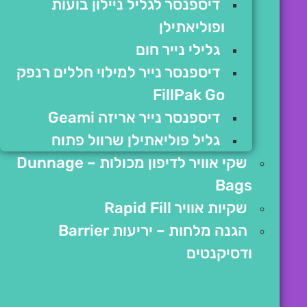
דיספנסר לגליל ניילון בועות
ופוליאתילן
גלילי נייר חום
דיספנסר נייר למילוי חללים רנפק
FillPak Go
דיספנסר נייר אריזה Geami
גליל פוליאתילן שרוול פתוח
שקי אוויר לדיפון מכולות – Dunnage
Bags
שקיות אוויר Rapid Fill
הגנה מלחות – יריעות Barrier
ודסיקנטים