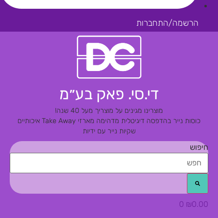
הרשמה/התחברות
די.סי. פאק בע״מ
מוצרינו מגינים על מוצריך מעל 40 שנה!
כוסות נייר בהדפסה דיגיטלית מדהימה
מארזי Take Away איכותיים
שקיות נייר עם ידיות
חיפוש
0
₪
0.00