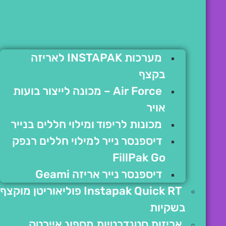
מערכות INSTAPAK לאריזה
בקצף
Air Force – מכונה לייצור בועות
אויר
מכונות לריפוד ומילוי חללים בנייר
דיספנסר נייר למילוי חללים רנפק
FillPak Go
דיספנסר נייר אריזה Geami
Instapak Quick RT פוליאוריטן מוקצף
בשקיות
אריזות סטנדרטיות מספוג איירטק