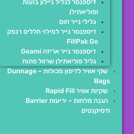
דיספנסר לגליל ניילון בועות
ופוליאתילן
גלילי נייר חום
דיספנסר נייר למילוי חללים רנפק
FillPak Go
דיספנסר נייר אריזה Geami
גליל פוליאתילן שרוול פתוח
שקי אוויר לדיפון מכולות – Dunnage
Bags
שקיות אוויר Rapid Fill
הגנה מלחות – יריעות Barrier
ודסיקנטים