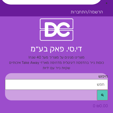
הרשמה/התחברות
די.סי. פאק בע״מ
מוצרינו מגינים על מוצריך מעל 40 שנה!
כוסות נייר בהדפסה דיגיטלית מדהימה
מארזי Take Away איכותיים
שקיות נייר עם ידיות
חיפוש
0
₪
0.00