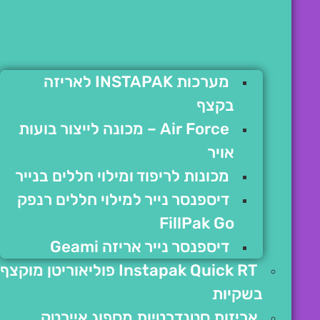
מערכות INSTAPAK לאריזה
בקצף
Air Force – מכונה לייצור בועות
אויר
מכונות לריפוד ומילוי חללים בנייר
דיספנסר נייר למילוי חללים רנפק
FillPak Go
דיספנסר נייר אריזה Geami
Instapak Quick RT פוליאוריטן מוקצף
בשקיות
אריזות סטנדרטיות מספוג איירטק