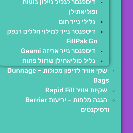
דיספנסר לגליל ניילון בועות
ופוליאתילן
גלילי נייר חום
דיספנסר נייר למילוי חללים רנפק
FillPak Go
דיספנסר נייר אריזה Geami
גליל פוליאתילן שרוול פתוח
שקי אוויר לדיפון מכולות – Dunnage
Bags
שקיות אוויר Rapid Fill
הגנה מלחות – יריעות Barrier
ודסיקנטים