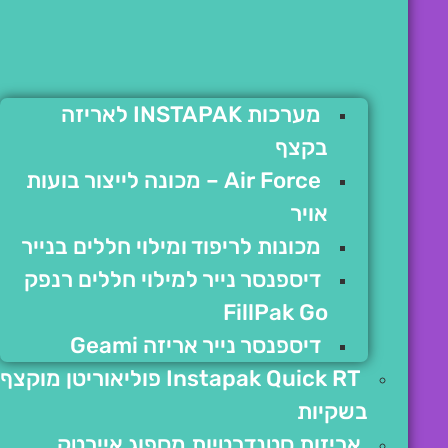
מערכות INSTAPAK לאריזה
בקצף
Air Force – מכונה לייצור בועות
אויר
מכונות לריפוד ומילוי חללים בנייר
דיספנסר נייר למילוי חללים רנפק
FillPak Go
דיספנסר נייר אריזה Geami
Instapak Quick RT פוליאוריטן מוקצף
בשקיות
אריזות סטנדרטיות מספוג איירטק