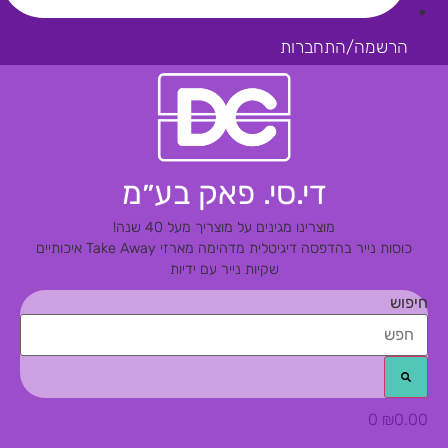
הרשמה/התחברות
די.סי. פאק בע״מ
מוצרינו מגינים על מוצריך מעל 40 שנה!
כוסות נייר בהדפסה דיגיטלית מדהימה
מארזי Take Away איכותיים
שקיות נייר עם ידיות
חיפוש
0
₪
0.00