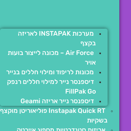
מערכות INSTAPAK לאריזה
בקצף
Air Force – מכונה לייצור בועות
אויר
מכונות לריפוד ומילוי חללים בנייר
דיספנסר נייר למילוי חללים רנפק
FillPak Go
דיספנסר נייר אריזה Geami
Instapak Quick RT פוליאוריטן מוקצף
בשקיות
אריזות סטנדרטיות מספוג איירטק