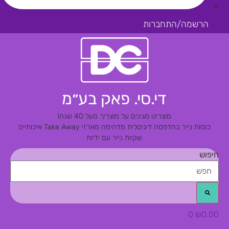
הרשמה/התחברות
די.סי. פאק בע״מ
מוצרינו מגינים על מוצריך מעל 40 שנה!
כוסות נייר בהדפסה דיגיטלית מדהימה
מארזי Take Away איכותיים
שקיות נייר עם ידיות
חיפוש
0
₪
0.00