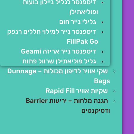
דיספנסר לגליל ניילון בועות
ופוליאתילן
גלילי נייר חום
דיספנסר נייר למילוי חללים רנפק
FillPak Go
דיספנסר נייר אריזה Geami
גליל פוליאתילן שרוול פתוח
שקי אוויר לדיפון מכולות – Dunnage
Bags
שקיות אוויר Rapid Fill
הגנה מלחות – יריעות Barrier
ודסיקנטים