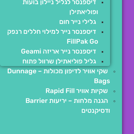
דיספנסר לגליל ניילון בועות
ופוליאתילן
גלילי נייר חום
דיספנסר נייר למילוי חללים רנפק
FillPak Go
דיספנסר נייר אריזה Geami
גליל פוליאתילן שרוול פתוח
שקי אוויר לדיפון מכולות – Dunnage
Bags
שקיות אוויר Rapid Fill
הגנה מלחות – יריעות Barrier
ודסיקנטים