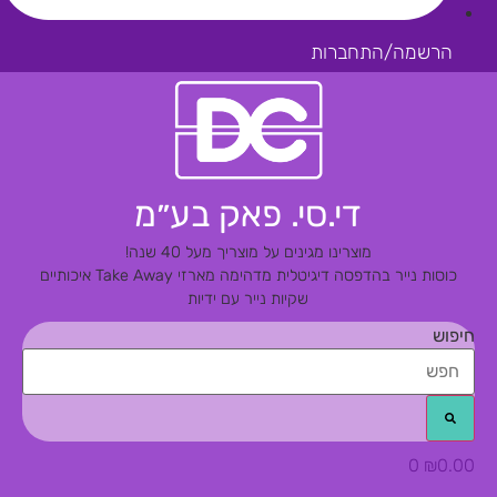
הרשמה/התחברות
די.סי. פאק בע״מ
מוצרינו מגינים על מוצריך מעל 40 שנה!
כוסות נייר בהדפסה דיגיטלית מדהימה
מארזי Take Away איכותיים
שקיות נייר עם ידיות
חיפוש
0
₪
0.00