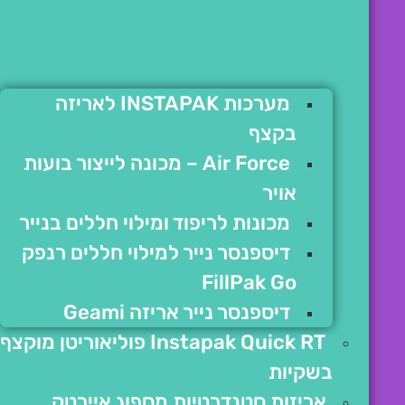
מערכות INSTAPAK לאריזה
בקצף
Air Force – מכונה לייצור בועות
אויר
מכונות לריפוד ומילוי חללים בנייר
דיספנסר נייר למילוי חללים רנפק
FillPak Go
דיספנסר נייר אריזה Geami
Instapak Quick RT פוליאוריטן מוקצף
בשקיות
אריזות סטנדרטיות מספוג איירטק