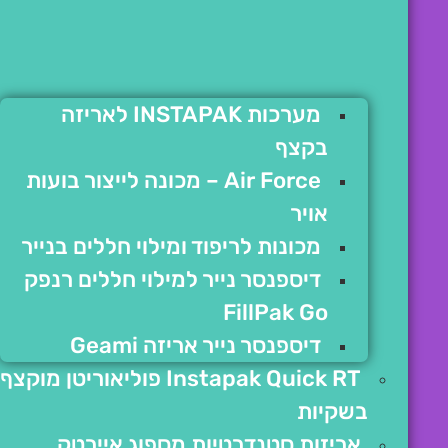
מערכות INSTAPAK לאריזה
בקצף
Air Force – מכונה לייצור בועות
אויר
מכונות לריפוד ומילוי חללים בנייר
דיספנסר נייר למילוי חללים רנפק
FillPak Go
דיספנסר נייר אריזה Geami
Instapak Quick RT פוליאוריטן מוקצף
בשקיות
אריזות סטנדרטיות מספוג איירטק