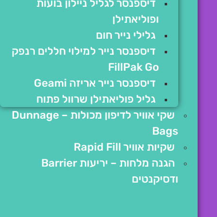
דיספנסר לגליל ניילון בועות
ופוליאתילן
גלילי נייר חום
דיספנסר נייר למילוי חללים רנפק
FillPak Go
דיספנסר נייר אריזה Geami
גליל פוליאתילן שרוול פתוח
שקי אוויר לדיפון מכולות – Dunnage
Bags
שקיות אוויר Rapid Fill
הגנה מלחות – יריעות Barrier
ודסיקנטים