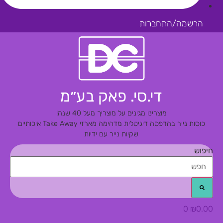
הרשמה/התחברות
די.סי. פאק בע״מ
מוצרינו מגינים על מוצריך מעל 40 שנה!
כוסות נייר בהדפסה דיגיטלית מדהימה
מארזי Take Away איכותיים
שקיות נייר עם ידיות
חיפוש
0
₪
0.00