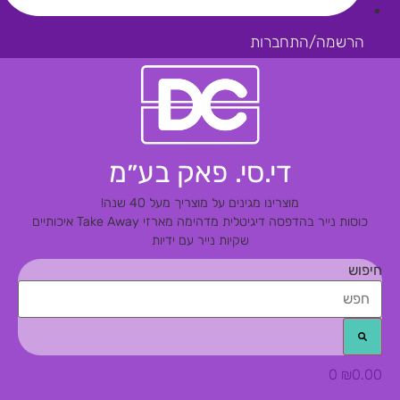
הרשמה/התחברות
די.סי. פאק בע״מ
מוצרינו מגינים על מוצריך מעל 40 שנה!
כוסות נייר בהדפסה דיגיטלית מדהימה
מארזי Take Away איכותיים
שקיות נייר עם ידיות
חיפוש
0
₪
0.00