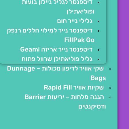
דיספנסר לגליל ניילון בועות
ופוליאתילן
גלילי נייר חום
דיספנסר נייר למילוי חללים רנפק
FillPak Go
דיספנסר נייר אריזה Geami
גליל פוליאתילן שרוול פתוח
שקי אוויר לדיפון מכולות – Dunnage
Bags
שקיות אוויר Rapid Fill
הגנה מלחות – יריעות Barrier
ודסיקנטים