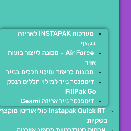
מערכות INSTAPAK לאריזה
בקצף
Air Force – מכונה לייצור בועות
אויר
מכונות לריפוד ומילוי חללים בנייר
דיספנסר נייר למילוי חללים רנפק
FillPak Go
דיספנסר נייר אריזה Geami
Instapak Quick RT פוליאוריטן מוקצף
בשקיות
אריזות סטנדרטיות מספוג איירטק