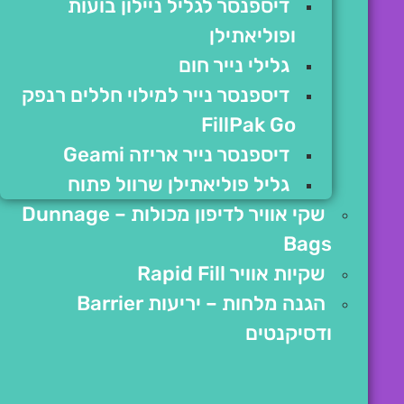
דיספנסר לגליל ניילון בועות
ופוליאתילן
גלילי נייר חום
דיספנסר נייר למילוי חללים רנפק
FillPak Go
דיספנסר נייר אריזה Geami
גליל פוליאתילן שרוול פתוח
שקי אוויר לדיפון מכולות – Dunnage
Bags
שקיות אוויר Rapid Fill
הגנה מלחות – יריעות Barrier
ודסיקנטים