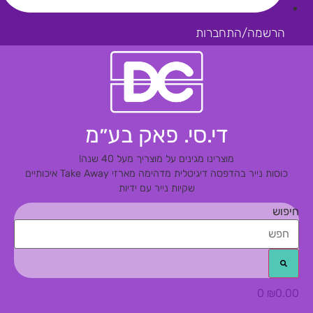
הרשמה/התחברות
די.סי. פאק בע״מ
מוצרינו מגינים על מוצריך מעל 40 שנה!
כוסות נייר בהדפסה דיגיטלית מדהימה
מארזי Take Away איכותיים
שקיות נייר עם ידיות
חיפוש
0
₪
0.00