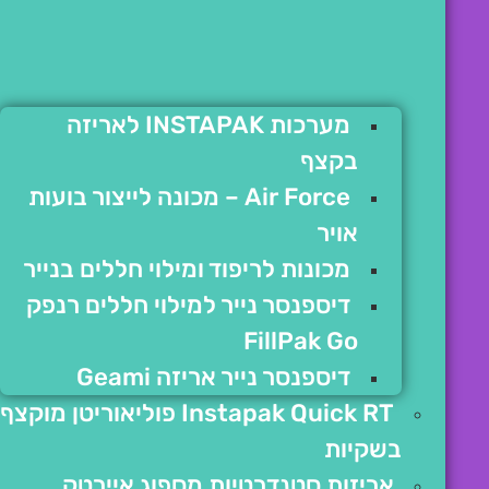
מערכות INSTAPAK לאריזה
בקצף
Air Force – מכונה לייצור בועות
אויר
מכונות לריפוד ומילוי חללים בנייר
דיספנסר נייר למילוי חללים רנפק
FillPak Go
דיספנסר נייר אריזה Geami
Instapak Quick RT פוליאוריטן מוקצף
בשקיות
אריזות סטנדרטיות מספוג איירטק