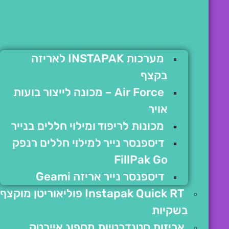
מערכות INSTAPAK לאריזה
בקצף
Air Force – מכונה לייצור בועות
אויר
מכונות לריפוד ומילוי חללים בנייר
דיספנסר נייר למילוי חללים רנפק
FillPak Go
דיספנסר נייר אריזה Geami
Instapak Quick RT פוליאוריטן מוקצף
בשקיות
אריזות סטנדרטיות מספוג איירטק