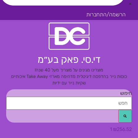
הרשמה/התחברות
די.סי. פאק בע״מ
מוצרינו מגינים על מוצריך מעל 40 שנה!
כוסות נייר בהדפסה דיגיטלית מדהימה
מארזי Take Away איכותיים
שקיות נייר עם ידיות
חיפוש
1
₪
256.52