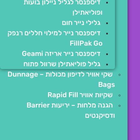
דיספנסר לגליל ניילון בועות
ופוליאתילן
גלילי נייר חום
דיספנסר נייר למילוי חללים רנפק
FillPak Go
דיספנסר נייר אריזה Geami
גליל פוליאתילן שרוול פתוח
שקי אוויר לדיפון מכולות – Dunnage
Bags
שקיות אוויר Rapid Fill
הגנה מלחות – יריעות Barrier
ודסיקנטים