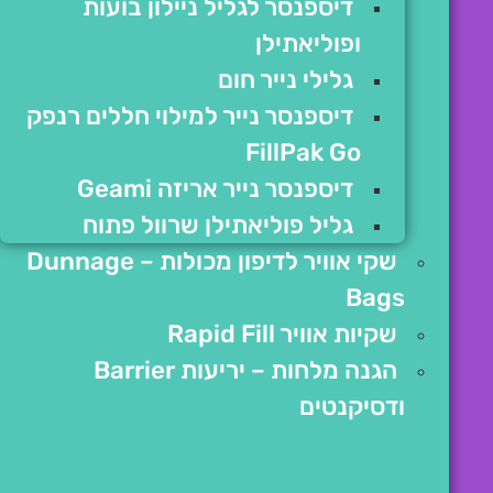
דיספנסר לגליל ניילון בועות
ופוליאתילן
גלילי נייר חום
דיספנסר נייר למילוי חללים רנפק
FillPak Go
דיספנסר נייר אריזה Geami
גליל פוליאתילן שרוול פתוח
שקי אוויר לדיפון מכולות – Dunnage
Bags
שקיות אוויר Rapid Fill
הגנה מלחות – יריעות Barrier
ודסיקנטים