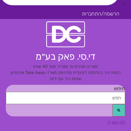
הרשמה/התחברות
די.סי. פאק בע״מ
מוצרינו מגינים על מוצריך מעל 40 שנה!
כוסות נייר בהדפסה דיגיטלית מדהימה
מארזי Take Away איכותיים
שקיות נייר עם ידיות
חיפוש
0
₪
0.00