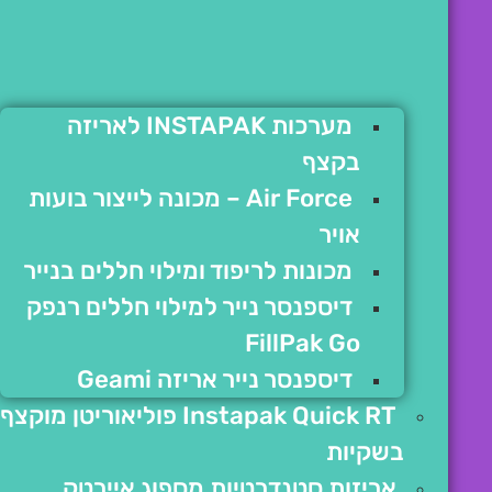
מערכות INSTAPAK לאריזה
בקצף
Air Force – מכונה לייצור בועות
אויר
מכונות לריפוד ומילוי חללים בנייר
דיספנסר נייר למילוי חללים רנפק
FillPak Go
דיספנסר נייר אריזה Geami
Instapak Quick RT פוליאוריטן מוקצף
בשקיות
אריזות סטנדרטיות מספוג איירטק