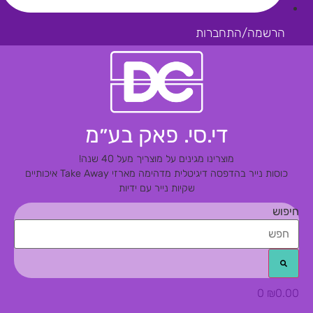
הרשמה/התחברות
די.סי. פאק בע״מ
מוצרינו מגינים על מוצריך מעל 40 שנה!
כוסות נייר בהדפסה דיגיטלית מדהימה
מארזי Take Away איכותיים
שקיות נייר עם ידיות
חיפוש
0
₪
0.00