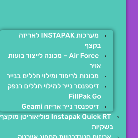
מערכות INSTAPAK לאריזה
בקצף
Air Force – מכונה לייצור בועות
אויר
מכונות לריפוד ומילוי חללים בנייר
דיספנסר נייר למילוי חללים רנפק
FillPak Go
דיספנסר נייר אריזה Geami
Instapak Quick RT פוליאוריטן מוקצף
בשקיות
אריזות סטנדרטיות מספוג איירטק