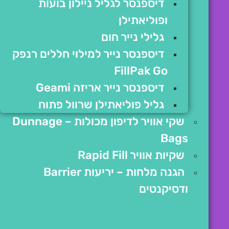
דיספנסר לגליל ניילון בועות
ופוליאתילן
גלילי נייר חום
דיספנסר נייר למילוי חללים רנפק
FillPak Go
דיספנסר נייר אריזה Geami
גליל פוליאתילן שרוול פתוח
שקי אוויר לדיפון מכולות – Dunnage
Bags
שקיות אוויר Rapid Fill
הגנה מלחות – יריעות Barrier
ודסיקנטים