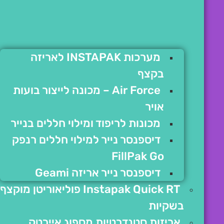
מערכות INSTAPAK לאריזה
בקצף
Air Force – מכונה לייצור בועות
אויר
מכונות לריפוד ומילוי חללים בנייר
דיספנסר נייר למילוי חללים רנפק
FillPak Go
דיספנסר נייר אריזה Geami
Instapak Quick RT פוליאוריטן מוקצף
בשקיות
אריזות סטנדרטיות מספוג איירטק