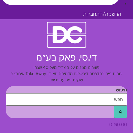
הרשמה/התחברות
די.סי. פאק בע״מ
מוצרינו מגינים על מוצריך מעל 40 שנה!
כוסות נייר בהדפסה דיגיטלית מדהימה
מארזי Take Away איכותיים
שקיות נייר עם ידיות
חיפוש
0
₪
0.00