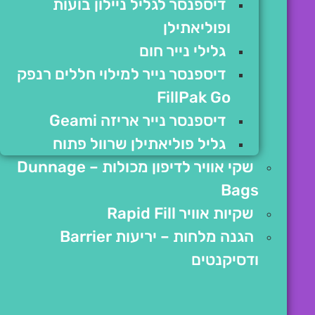
דיספנסר לגליל ניילון בועות
ופוליאתילן
גלילי נייר חום
דיספנסר נייר למילוי חללים רנפק
FillPak Go
דיספנסר נייר אריזה Geami
גליל פוליאתילן שרוול פתוח
שקי אוויר לדיפון מכולות – Dunnage
Bags
שקיות אוויר Rapid Fill
הגנה מלחות – יריעות Barrier
ודסיקנטים