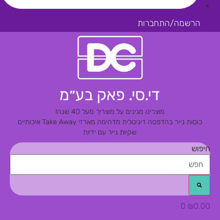
הרשמה/התחברות
די.סי. פאק בע״מ
מוצרינו מגינים על מוצריך מעל 40 שנה!
כוסות נייר בהדפסה דיגיטלית מדהימה
מארזי Take Away איכותיים
שקיות נייר עם ידיות
חיפוש
0
₪
0.00