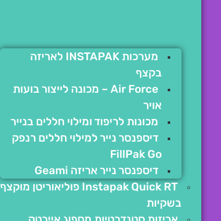
מערכות INSTAPAK לאריזה
בקצף
Air Force – מכונה לייצור בועות
אויר
מכונות לריפוד ומילוי חללים בנייר
דיספנסר נייר למילוי חללים רנפק
FillPak Go
דיספנסר נייר אריזה Geami
Instapak Quick RT פוליאוריטן מוקצף
בשקיות
אריזות סטנדרטיות מספוג איירטק