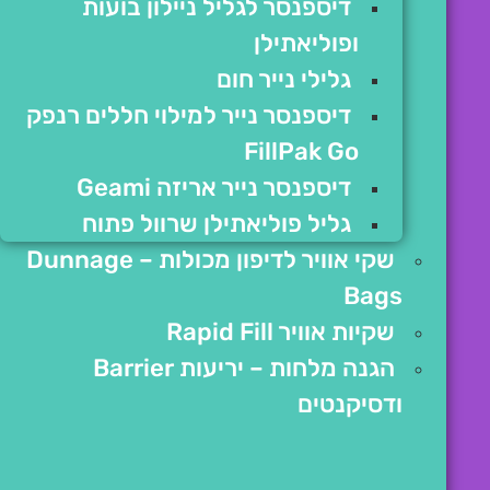
דיספנסר לגליל ניילון בועות
ופוליאתילן
גלילי נייר חום
דיספנסר נייר למילוי חללים רנפק
FillPak Go
דיספנסר נייר אריזה Geami
גליל פוליאתילן שרוול פתוח
שקי אוויר לדיפון מכולות – Dunnage
Bags
שקיות אוויר Rapid Fill
הגנה מלחות – יריעות Barrier
ודסיקנטים