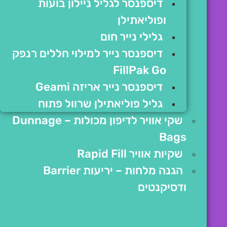
דיספנסר לגליל ניילון בועות
ופוליאתילן
גלילי נייר חום
דיספנסר נייר למילוי חללים רנפק
FillPak Go
דיספנסר נייר אריזה Geami
גליל פוליאתילן שרוול פתוח
שקי אוויר לדיפון מכולות – Dunnage
Bags
שקיות אוויר Rapid Fill
הגנה מלחות – יריעות Barrier
ודסיקנטים