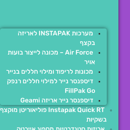
מערכות INSTAPAK לאריזה
בקצף
Air Force – מכונה לייצור בועות
אויר
מכונות לריפוד ומילוי חללים בנייר
דיספנסר נייר למילוי חללים רנפק
FillPak Go
דיספנסר נייר אריזה Geami
Instapak Quick RT פוליאוריטן מוקצף
בשקיות
אריזות סטנדרטיות מספוג איירטק