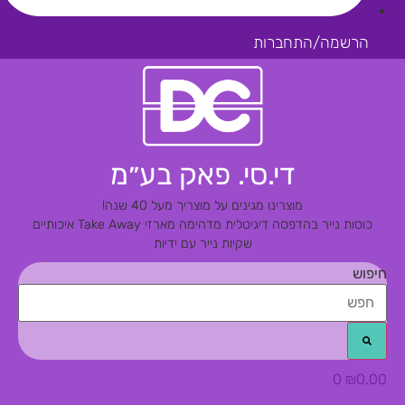
הרשמה/התחברות
די.סי. פאק בע״מ
מוצרינו מגינים על מוצריך מעל 40 שנה!
כוסות נייר בהדפסה דיגיטלית מדהימה
מארזי Take Away איכותיים
שקיות נייר עם ידיות
חיפוש
0
₪
0.00