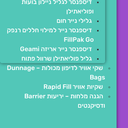
דיספנסר לגליל ניילון בועות
ופוליאתילן
גלילי נייר חום
דיספנסר נייר למילוי חללים רנפק
FillPak Go
דיספנסר נייר אריזה Geami
גליל פוליאתילן שרוול פתוח
שקי אוויר לדיפון מכולות – Dunnage
Bags
שקיות אוויר Rapid Fill
הגנה מלחות – יריעות Barrier
ודסיקנטים