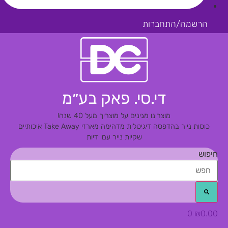
הרשמה/התחברות
די.סי. פאק בע״מ
מוצרינו מגינים על מוצריך מעל 40 שנה!
כוסות נייר בהדפסה דיגיטלית מדהימה
מארזי Take Away איכותיים
שקיות נייר עם ידיות
חיפוש
0
₪
0.00