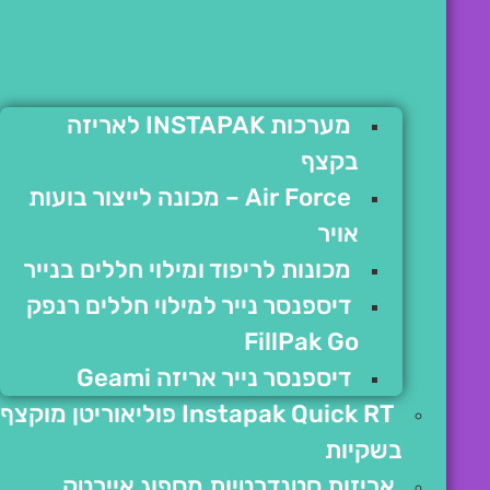
מערכות INSTAPAK לאריזה
בקצף
Air Force – מכונה לייצור בועות
אויר
מכונות לריפוד ומילוי חללים בנייר
דיספנסר נייר למילוי חללים רנפק
FillPak Go
דיספנסר נייר אריזה Geami
Instapak Quick RT פוליאוריטן מוקצף
בשקיות
אריזות סטנדרטיות מספוג איירטק