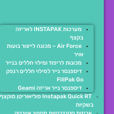
מערכות INSTAPAK לאריזה
בקצף
Air Force – מכונה לייצור בועות
אויר
מכונות לריפוד ומילוי חללים בנייר
דיספנסר נייר למילוי חללים רנפק
FillPak Go
דיספנסר נייר אריזה Geami
Instapak Quick RT פוליאוריטן מוקצף
בשקיות
אריזות סטנדרטיות מספוג איירטק