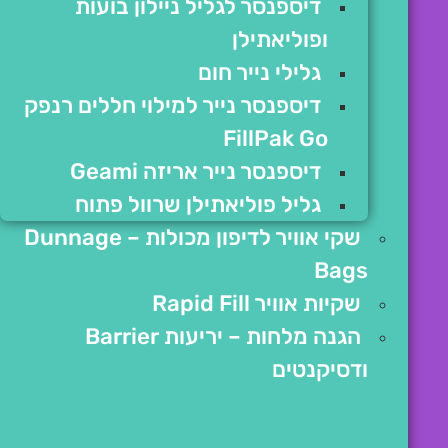
דיספנסר לגליל ניילון בועות
ופוליאתילן
גלילי נייר חום
דיספנסר נייר למילוי חללים רנפק
FillPak Go
דיספנסר נייר אריזה Geami
גליל פוליאתילן שרוול פתוח
שקי אוויר לדיפון מכולות – Dunnage
Bags
שקיות אוויר Rapid Fill
הגנה מלחות – יריעות Barrier
ודסיקנטים