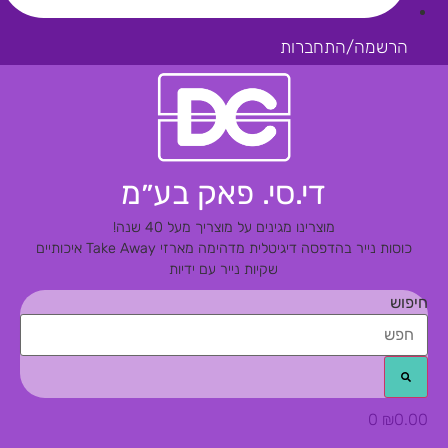
הרשמה/התחברות
די.סי. פאק בע״מ
מוצרינו מגינים על מוצריך מעל 40 שנה!
כוסות נייר בהדפסה דיגיטלית מדהימה
מארזי Take Away איכותיים
שקיות נייר עם ידיות
חיפוש
0
₪
0.00