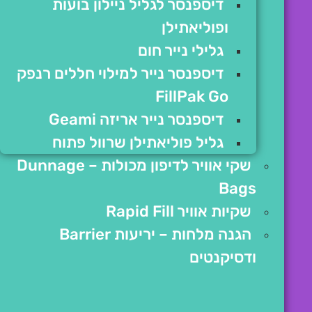
דיספנסר לגליל ניילון בועות
ופוליאתילן
גלילי נייר חום
דיספנסר נייר למילוי חללים רנפק
FillPak Go
דיספנסר נייר אריזה Geami
גליל פוליאתילן שרוול פתוח
שקי אוויר לדיפון מכולות – Dunnage
Bags
שקיות אוויר Rapid Fill
הגנה מלחות – יריעות Barrier
ודסיקנטים