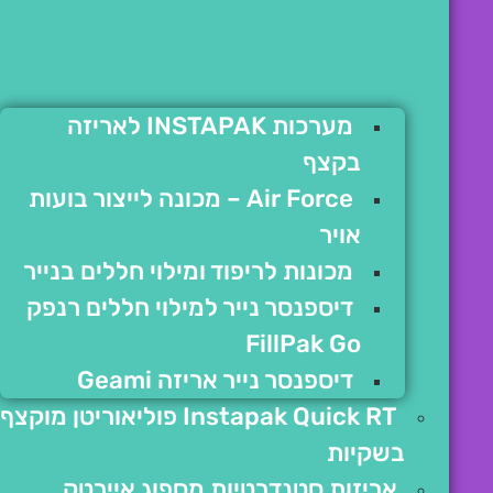
מערכות INSTAPAK לאריזה
בקצף
Air Force – מכונה לייצור בועות
אויר
מכונות לריפוד ומילוי חללים בנייר
דיספנסר נייר למילוי חללים רנפק
FillPak Go
דיספנסר נייר אריזה Geami
Instapak Quick RT פוליאוריטן מוקצף
בשקיות
אריזות סטנדרטיות מספוג איירטק