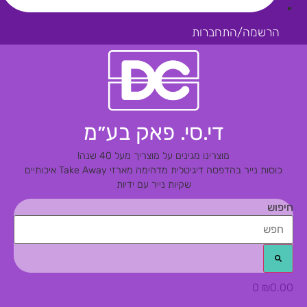
הרשמה/התחברות
די.סי. פאק בע״מ
מוצרינו מגינים על מוצריך מעל 40 שנה!
כוסות נייר בהדפסה דיגיטלית מדהימה
מארזי Take Away איכותיים
שקיות נייר עם ידיות
חיפוש
0
₪
0.00