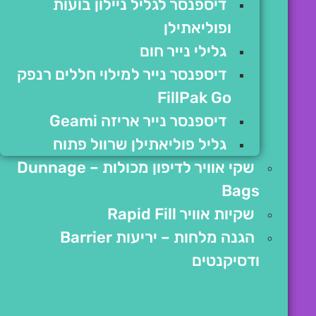
דיספנסר לגליל ניילון בועות
ופוליאתילן
גלילי נייר חום
דיספנסר נייר למילוי חללים רנפק
FillPak Go
דיספנסר נייר אריזה Geami
גליל פוליאתילן שרוול פתוח
שקי אוויר לדיפון מכולות – Dunnage
Bags
שקיות אוויר Rapid Fill
הגנה מלחות – יריעות Barrier
ודסיקנטים