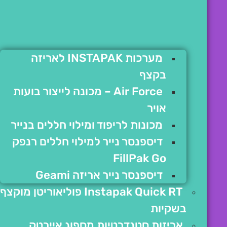
מערכות INSTAPAK לאריזה
בקצף
Air Force – מכונה לייצור בועות
אויר
מכונות לריפוד ומילוי חללים בנייר
דיספנסר נייר למילוי חללים רנפק
FillPak Go
דיספנסר נייר אריזה Geami
Instapak Quick RT פוליאוריטן מוקצף
בשקיות
אריזות סטנדרטיות מספוג איירטק