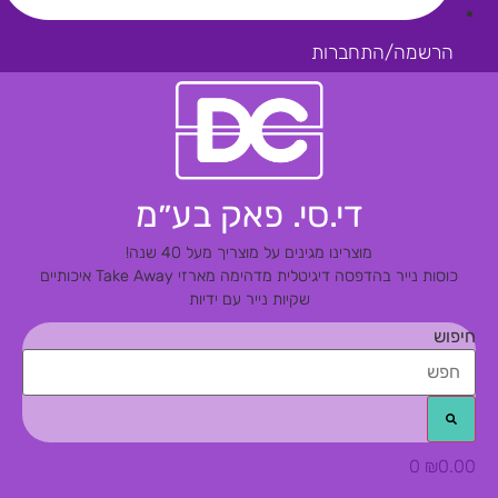
הרשמה/התחברות
די.סי. פאק בע״מ
מוצרינו מגינים על מוצריך מעל 40 שנה!
כוסות נייר בהדפסה דיגיטלית מדהימה
מארזי Take Away איכותיים
שקיות נייר עם ידיות
חיפוש
0
₪
0.00