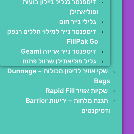
דיספנסר לגליל ניילון בועות
ופוליאתילן
גלילי נייר חום
דיספנסר נייר למילוי חללים רנפק
FillPak Go
דיספנסר נייר אריזה Geami
גליל פוליאתילן שרוול פתוח
שקי אוויר לדיפון מכולות – Dunnage
Bags
שקיות אוויר Rapid Fill
הגנה מלחות – יריעות Barrier
ודסיקנטים