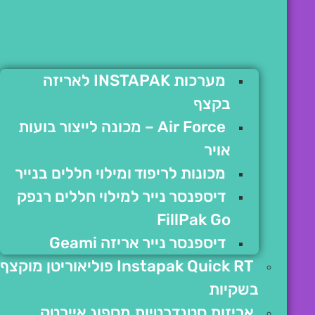
מערכות INSTAPAK לאריזה
בקצף
Air Force – מכונה לייצור בועות
אויר
מכונות לריפוד ומילוי חללים בנייר
דיספנסר נייר למילוי חללים רנפק
FillPak Go
דיספנסר נייר אריזה Geami
Instapak Quick RT פוליאוריטן מוקצף
בשקיות
אריזות סטנדרטיות מספוג איירטק