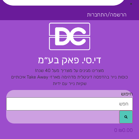
הרשמה/התחברות
די.סי. פאק בע״מ
מוצרינו מגינים על מוצריך מעל 40 שנה!
כוסות נייר בהדפסה דיגיטלית מדהימה
מארזי Take Away איכותיים
שקיות נייר עם ידיות
חיפוש
0
₪
0.00