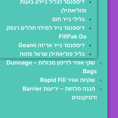
דיספנסר לגליל ניילון בועות
ופוליאתילן
גלילי נייר חום
דיספנסר נייר למילוי חללים רנפק
FillPak Go
דיספנסר נייר אריזה Geami
גליל פוליאתילן שרוול פתוח
שקי אוויר לדיפון מכולות – Dunnage
Bags
שקיות אוויר Rapid Fill
הגנה מלחות – יריעות Barrier
ודסיקנטים