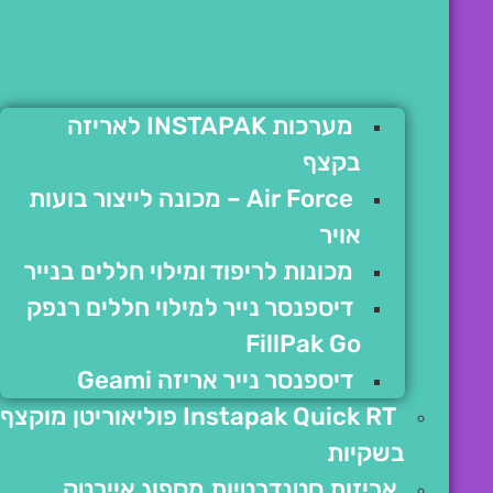
מערכות INSTAPAK לאריזה
בקצף
Air Force – מכונה לייצור בועות
אויר
מכונות לריפוד ומילוי חללים בנייר
דיספנסר נייר למילוי חללים רנפק
FillPak Go
דיספנסר נייר אריזה Geami
Instapak Quick RT פוליאוריטן מוקצף
בשקיות
אריזות סטנדרטיות מספוג איירטק