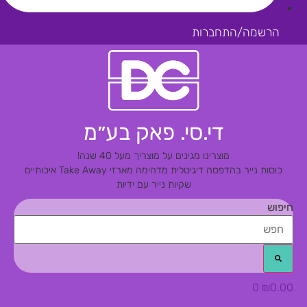
הרשמה/התחברות
די.סי. פאק בע״מ
מוצרינו מגינים על מוצריך מעל 40 שנה!
כוסות נייר בהדפסה דיגיטלית מדהימה
מארזי Take Away איכותיים
שקיות נייר עם ידיות
חיפוש
0
₪
0.00