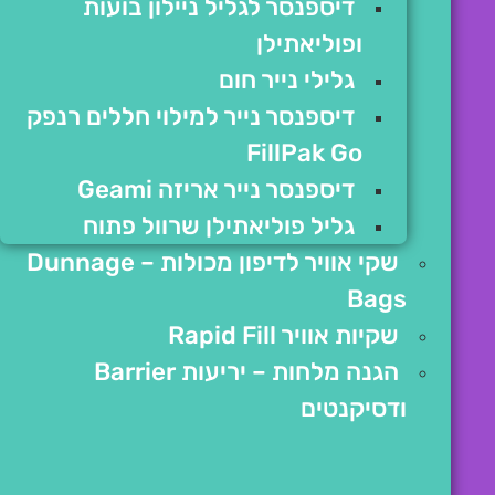
דיספנסר לגליל ניילון בועות
ופוליאתילן
גלילי נייר חום
דיספנסר נייר למילוי חללים רנפק
FillPak Go
דיספנסר נייר אריזה Geami
גליל פוליאתילן שרוול פתוח
שקי אוויר לדיפון מכולות – Dunnage
Bags
שקיות אוויר Rapid Fill
הגנה מלחות – יריעות Barrier
ודסיקנטים