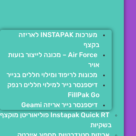
מערכות INSTAPAK לאריזה
בקצף
Air Force – מכונה לייצור בועות
אויר
מכונות לריפוד ומילוי חללים בנייר
דיספנסר נייר למילוי חללים רנפק
FillPak Go
דיספנסר נייר אריזה Geami
Instapak Quick RT פוליאוריטן מוקצף
בשקיות
אריזות סטנדרטיות מספוג איירטק