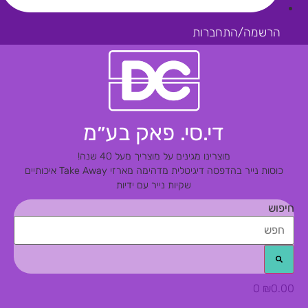
הרשמה/התחברות
די.סי. פאק בע״מ
מוצרינו מגינים על מוצריך מעל 40 שנה!
כוסות נייר בהדפסה דיגיטלית מדהימה
מארזי Take Away איכותיים
שקיות נייר עם ידיות
חיפוש
0
₪
0.00