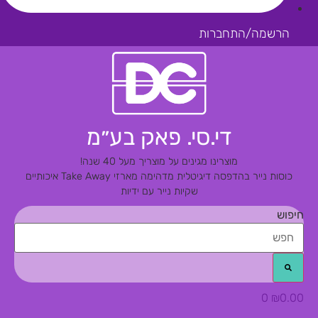
הרשמה/התחברות
די.סי. פאק בע״מ
מוצרינו מגינים על מוצריך מעל 40 שנה!
כוסות נייר בהדפסה דיגיטלית מדהימה
מארזי Take Away איכותיים
שקיות נייר עם ידיות
חיפוש
0
₪
0.00