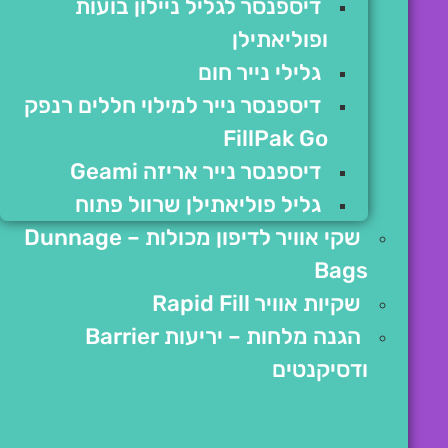
דיספנסר לגליל ניילון בועות
ופוליאתילן
גלילי נייר חום
דיספנסר נייר למילוי חללים רנפק
FillPak Go
דיספנסר נייר אריזה Geami
גליל פוליאתילן שרוול פתוח
שקי אוויר לדיפון מכולות – Dunnage
Bags
שקיות אוויר Rapid Fill
הגנה מלחות – יריעות Barrier
ודסיקנטים