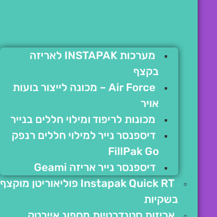
מערכות INSTAPAK לאריזה
בקצף
Air Force – מכונה לייצור בועות
אויר
מכונות לריפוד ומילוי חללים בנייר
דיספנסר נייר למילוי חללים רנפק
FillPak Go
דיספנסר נייר אריזה Geami
Instapak Quick RT פוליאוריטן מוקצף
בשקיות
אריזות סטנדרטיות מספוג איירטק