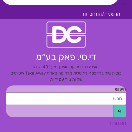
הרשמה/התחברות
די.סי. פאק בע״מ
מוצרינו מגינים על מוצריך מעל 40 שנה!
כוסות נייר בהדפסה דיגיטלית מדהימה
מארזי Take Away איכותיים
שקיות נייר עם ידיות
חיפוש
0
₪
0.00