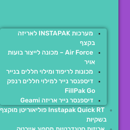
מערכות INSTAPAK לאריזה
בקצף
Air Force – מכונה לייצור בועות
אויר
מכונות לריפוד ומילוי חללים בנייר
דיספנסר נייר למילוי חללים רנפק
FillPak Go
דיספנסר נייר אריזה Geami
Instapak Quick RT פוליאוריטן מוקצף
בשקיות
אריזות סטנדרטיות מספוג איירטק