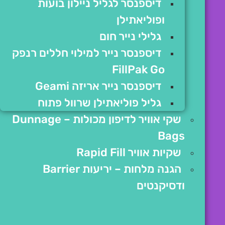
דיספנסר לגליל ניילון בועות
ופוליאתילן
גלילי נייר חום
דיספנסר נייר למילוי חללים רנפק
FillPak Go
דיספנסר נייר אריזה Geami
גליל פוליאתילן שרוול פתוח
שקי אוויר לדיפון מכולות – Dunnage
Bags
שקיות אוויר Rapid Fill
הגנה מלחות – יריעות Barrier
ודסיקנטים