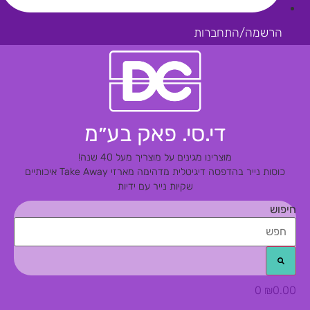
הרשמה/התחברות
די.סי. פאק בע״מ
מוצרינו מגינים על מוצריך מעל 40 שנה!
כוסות נייר בהדפסה דיגיטלית מדהימה
מארזי Take Away איכותיים
שקיות נייר עם ידיות
חיפוש
0
₪
0.00