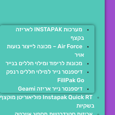
מערכות INSTAPAK לאריזה
בקצף
Air Force – מכונה לייצור בועות
אויר
מכונות לריפוד ומילוי חללים בנייר
דיספנסר נייר למילוי חללים רנפק
FillPak Go
דיספנסר נייר אריזה Geami
Instapak Quick RT פוליאוריטן מוקצף
בשקיות
אריזות סטנדרטיות מספוג איירטק