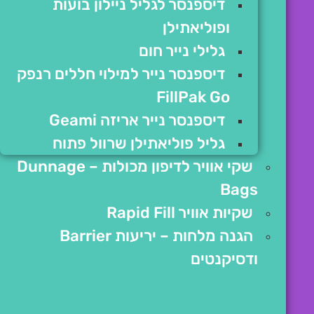
דיספנסר לגליל ניילון בועות
ופוליאתילן
גלילי נייר חום
דיספנסר נייר למילוי חללים רנפק
FillPak Go
דיספנסר נייר אריזה Geami
גליל פוליאתילן שרוול פתוח
שקי אוויר לדיפון מכולות – Dunnage
Bags
שקיות אוויר Rapid Fill
הגנה מלחות – יריעות Barrier
ודסיקנטים