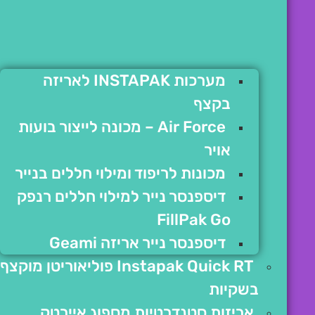
מערכות INSTAPAK לאריזה
בקצף
Air Force – מכונה לייצור בועות
אויר
מכונות לריפוד ומילוי חללים בנייר
דיספנסר נייר למילוי חללים רנפק
FillPak Go
דיספנסר נייר אריזה Geami
Instapak Quick RT פוליאוריטן מוקצף
בשקיות
אריזות סטנדרטיות מספוג איירטק