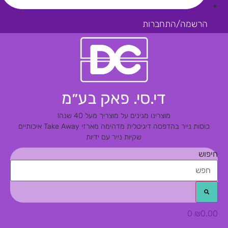
הרשמה/התחברות
די.סי. פאק בע״מ
מוצרינו מגינים על מוצריך מעל 40 שנה!
כוסות נייר בהדפסה דיגיטלית מדהימה
מארזי Take Away איכותיים
שקיות נייר עם ידיות
חיפוש
0
₪
0.00