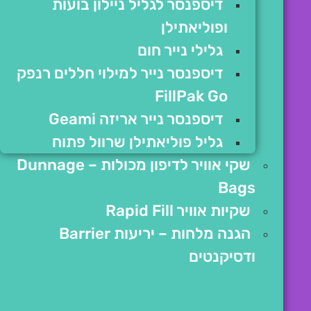
דיספנסר לגליל ניילון בועות
ופוליאתילן
גלילי נייר חום
דיספנסר נייר למילוי חללים רנפק
FillPak Go
דיספנסר נייר אריזה Geami
גליל פוליאתילן שרוול פתוח
שקי אוויר לדיפון מכולות – Dunnage
Bags
שקיות אוויר Rapid Fill
הגנה מלחות – יריעות Barrier
ודסיקנטים