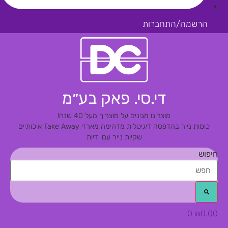
הרשמה/התחברות
די.סי. פאק בע״מ
מוצרינו מגינים על מוצריך מעל 40 שנה!
כוסות נייר בהדפסה דיגיטלית מדהימה
מארזי Take Away איכותיים
שקיות נייר עם ידיות
חיפוש
0
₪
0.00