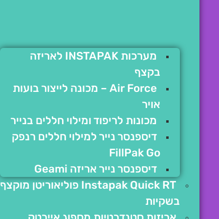
מערכות INSTAPAK לאריזה
בקצף
Air Force – מכונה לייצור בועות
אויר
מכונות לריפוד ומילוי חללים בנייר
דיספנסר נייר למילוי חללים רנפק
FillPak Go
דיספנסר נייר אריזה Geami
Instapak Quick RT פוליאוריטן מוקצף
בשקיות
אריזות סטנדרטיות מספוג איירטק