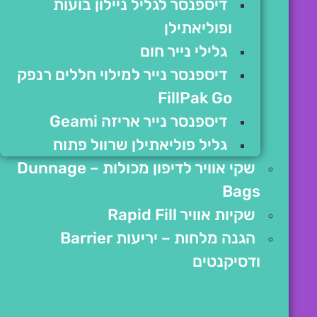
דיספנסר לגליל ניילון בועות
ופוליאתילן
גלילי נייר חום
דיספנסר נייר למילוי חללים רנפק
FillPak Go
דיספנסר נייר אריזה Geami
גליל פוליאתילן שרוול פתוח
שקי אוויר לדיפון מכולות – Dunnage
Bags
שקיות אוויר Rapid Fill
הגנה מלחות – יריעות Barrier
ודסיקנטים