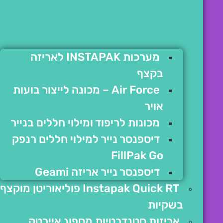
מערכות INSTAPAK לאריזה
בקצף
Air Force – מכונה לייצור בועות
אויר
מכונות לריפוד ומילוי חללים בנייר
דיספנסר נייר למילוי חללים רנפק
FillPak Go
דיספנסר נייר אריזה Geami
Instapak Quick RT פוליאוריטן מוקצף
בשקיות
אריזות סטנדרטיות מספוג איירטק