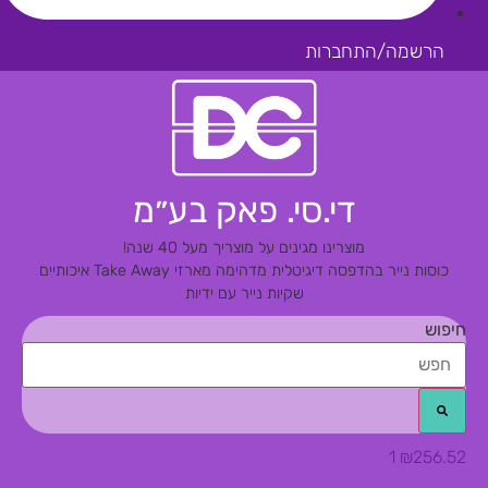
הרשמה/התחברות
די.סי. פאק בע״מ
מוצרינו מגינים על מוצריך מעל 40 שנה!
כוסות נייר בהדפסה דיגיטלית מדהימה
מארזי Take Away איכותיים
שקיות נייר עם ידיות
חיפוש
1
₪
256.52