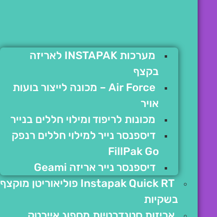
מערכות INSTAPAK לאריזה
בקצף
Air Force – מכונה לייצור בועות
אויר
מכונות לריפוד ומילוי חללים בנייר
דיספנסר נייר למילוי חללים רנפק
FillPak Go
דיספנסר נייר אריזה Geami
Instapak Quick RT פוליאוריטן מוקצף
בשקיות
אריזות סטנדרטיות מספוג איירטק