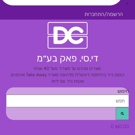
הרשמה/התחברות
די.סי. פאק בע״מ
מוצרינו מגינים על מוצריך מעל 40 שנה!
כוסות נייר בהדפסה דיגיטלית מדהימה
מארזי Take Away איכותיים
שקיות נייר עם ידיות
חיפוש
0
₪
0.00