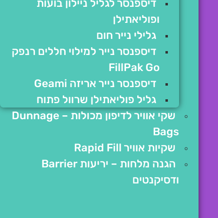
דיספנסר לגליל ניילון בועות
ופוליאתילן
גלילי נייר חום
דיספנסר נייר למילוי חללים רנפק
FillPak Go
דיספנסר נייר אריזה Geami
גליל פוליאתילן שרוול פתוח
שקי אוויר לדיפון מכולות – Dunnage
Bags
שקיות אוויר Rapid Fill
הגנה מלחות – יריעות Barrier
ודסיקנטים