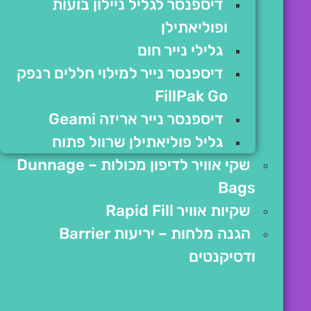
דיספנסר לגליל ניילון בועות
ופוליאתילן
גלילי נייר חום
דיספנסר נייר למילוי חללים רנפק
FillPak Go
דיספנסר נייר אריזה Geami
גליל פוליאתילן שרוול פתוח
שקי אוויר לדיפון מכולות – Dunnage
Bags
שקיות אוויר Rapid Fill
הגנה מלחות – יריעות Barrier
ודסיקנטים