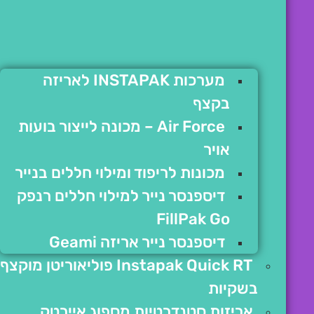
מערכות INSTAPAK לאריזה
בקצף
Air Force – מכונה לייצור בועות
אויר
מכונות לריפוד ומילוי חללים בנייר
דיספנסר נייר למילוי חללים רנפק
FillPak Go
דיספנסר נייר אריזה Geami
Instapak Quick RT פוליאוריטן מוקצף
בשקיות
אריזות סטנדרטיות מספוג איירטק