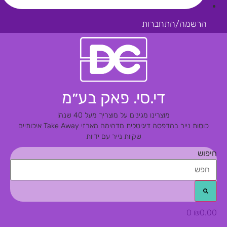
הרשמה/התחברות
די.סי. פאק בע״מ
מוצרינו מגינים על מוצריך מעל 40 שנה!
כוסות נייר בהדפסה דיגיטלית מדהימה
מארזי Take Away איכותיים
שקיות נייר עם ידיות
חיפוש
0
₪
0.00