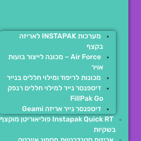
מערכות INSTAPAK לאריזה
בקצף
Air Force – מכונה לייצור בועות
אויר
מכונות לריפוד ומילוי חללים בנייר
דיספנסר נייר למילוי חללים רנפק
FillPak Go
דיספנסר נייר אריזה Geami
Instapak Quick RT פוליאוריטן מוקצף
בשקיות
אריזות סטנדרטיות מספוג איירטק