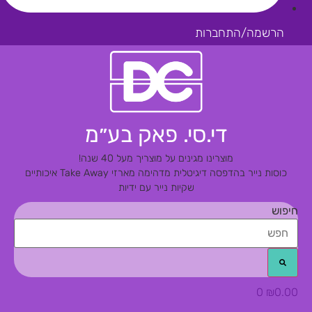
הרשמה/התחברות
די.סי. פאק בע״מ
מוצרינו מגינים על מוצריך מעל 40 שנה!
כוסות נייר בהדפסה דיגיטלית מדהימה
מארזי Take Away איכותיים
שקיות נייר עם ידיות
חיפוש
0
₪
0.00