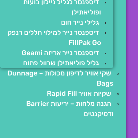
דיספנסר לגליל ניילון בועות
ופוליאתילן
גלילי נייר חום
דיספנסר נייר למילוי חללים רנפק
FillPak Go
דיספנסר נייר אריזה Geami
גליל פוליאתילן שרוול פתוח
שקי אוויר לדיפון מכולות – Dunnage
Bags
שקיות אוויר Rapid Fill
הגנה מלחות – יריעות Barrier
ודסיקנטים