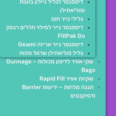
דיספנסר לגליל ניילון בועות
ופוליאתילן
גלילי נייר חום
דיספנסר נייר למילוי חללים רנפק
FillPak Go
דיספנסר נייר אריזה Geami
גליל פוליאתילן שרוול פתוח
שקי אוויר לדיפון מכולות – Dunnage
Bags
שקיות אוויר Rapid Fill
הגנה מלחות – יריעות Barrier
ודסיקנטים