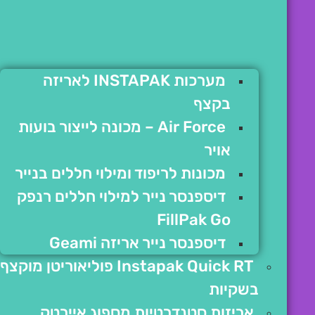
מערכות INSTAPAK לאריזה
בקצף
Air Force – מכונה לייצור בועות
אויר
מכונות לריפוד ומילוי חללים בנייר
דיספנסר נייר למילוי חללים רנפק
FillPak Go
דיספנסר נייר אריזה Geami
Instapak Quick RT פוליאוריטן מוקצף
בשקיות
אריזות סטנדרטיות מספוג איירטק