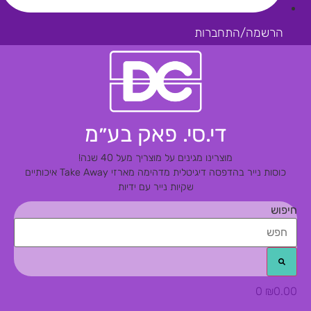
הרשמה/התחברות
די.סי. פאק בע״מ
מוצרינו מגינים על מוצריך מעל 40 שנה!
כוסות נייר בהדפסה דיגיטלית מדהימה
מארזי Take Away איכותיים
שקיות נייר עם ידיות
חיפוש
0
₪
0.00