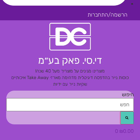
הרשמה/התחברות
די.סי. פאק בע״מ
מוצרינו מגינים על מוצריך מעל 40 שנה!
כוסות נייר בהדפסה דיגיטלית מדהימה
מארזי Take Away איכותיים
שקיות נייר עם ידיות
חיפוש
0
₪
0.00