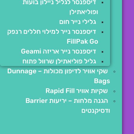
דיספנסר לגליל ניילון בועות
ופוליאתילן
גלילי נייר חום
דיספנסר נייר למילוי חללים רנפק
FillPak Go
דיספנסר נייר אריזה Geami
גליל פוליאתילן שרוול פתוח
שקי אוויר לדיפון מכולות – Dunnage
Bags
שקיות אוויר Rapid Fill
הגנה מלחות – יריעות Barrier
ודסיקנטים