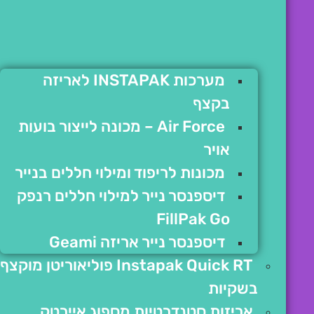
מערכות INSTAPAK לאריזה
בקצף
Air Force – מכונה לייצור בועות
אויר
מכונות לריפוד ומילוי חללים בנייר
דיספנסר נייר למילוי חללים רנפק
FillPak Go
דיספנסר נייר אריזה Geami
Instapak Quick RT פוליאוריטן מוקצף
בשקיות
אריזות סטנדרטיות מספוג איירטק