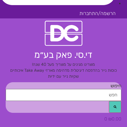
הרשמה/התחברות
די.סי. פאק בע״מ
מוצרינו מגינים על מוצריך מעל 40 שנה!
כוסות נייר בהדפסה דיגיטלית מדהימה
מארזי Take Away איכותיים
שקיות נייר עם ידיות
חיפוש
0
₪
0.00