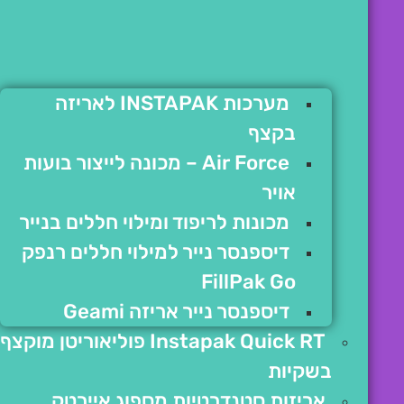
מערכות INSTAPAK לאריזה
בקצף
Air Force – מכונה לייצור בועות
אויר
מכונות לריפוד ומילוי חללים בנייר
דיספנסר נייר למילוי חללים רנפק
FillPak Go
דיספנסר נייר אריזה Geami
Instapak Quick RT פוליאוריטן מוקצף
בשקיות
אריזות סטנדרטיות מספוג איירטק