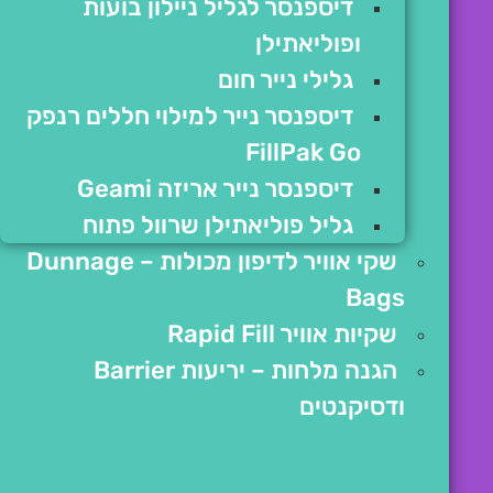
דיספנסר לגליל ניילון בועות
ופוליאתילן
גלילי נייר חום
דיספנסר נייר למילוי חללים רנפק
FillPak Go
דיספנסר נייר אריזה Geami
גליל פוליאתילן שרוול פתוח
שקי אוויר לדיפון מכולות – Dunnage
Bags
שקיות אוויר Rapid Fill
הגנה מלחות – יריעות Barrier
ודסיקנטים