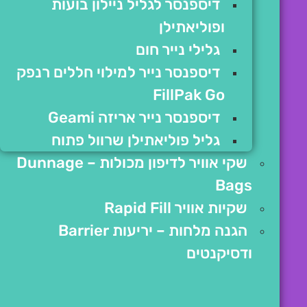
דיספנסר לגליל ניילון בועות
ופוליאתילן
גלילי נייר חום
דיספנסר נייר למילוי חללים רנפק
FillPak Go
דיספנסר נייר אריזה Geami
גליל פוליאתילן שרוול פתוח
שקי אוויר לדיפון מכולות – Dunnage
Bags
שקיות אוויר Rapid Fill
הגנה מלחות – יריעות Barrier
ודסיקנטים