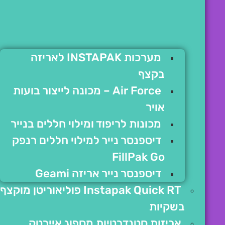
מערכות INSTAPAK לאריזה
בקצף
Air Force – מכונה לייצור בועות
אויר
מכונות לריפוד ומילוי חללים בנייר
דיספנסר נייר למילוי חללים רנפק
FillPak Go
דיספנסר נייר אריזה Geami
Instapak Quick RT פוליאוריטן מוקצף
בשקיות
אריזות סטנדרטיות מספוג איירטק