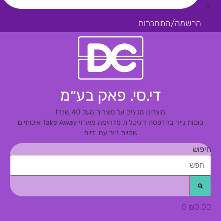
הרשמה/התחברות
די.סי. פאק בע״מ
מוצרינו מגינים על מוצריך מעל 40 שנה!
כוסות נייר בהדפסה דיגיטלית מדהימה
מארזי Take Away איכותיים
שקיות נייר עם ידיות
חיפוש
0
₪
0.00