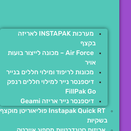
מערכות INSTAPAK לאריזה
בקצף
Air Force – מכונה לייצור בועות
אויר
מכונות לריפוד ומילוי חללים בנייר
דיספנסר נייר למילוי חללים רנפק
FillPak Go
דיספנסר נייר אריזה Geami
Instapak Quick RT פוליאוריטן מוקצף
בשקיות
אריזות סטנדרטיות מספוג איירטק