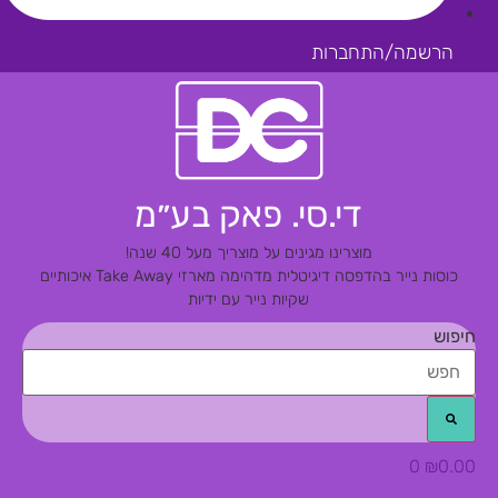
הרשמה/התחברות
די.סי. פאק בע״מ
מוצרינו מגינים על מוצריך מעל 40 שנה!
כוסות נייר בהדפסה דיגיטלית מדהימה
מארזי Take Away איכותיים
שקיות נייר עם ידיות
חיפוש
0
₪
0.00