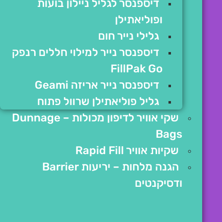
דיספנסר לגליל ניילון בועות
ופוליאתילן
גלילי נייר חום
דיספנסר נייר למילוי חללים רנפק
FillPak Go
דיספנסר נייר אריזה Geami
גליל פוליאתילן שרוול פתוח
שקי אוויר לדיפון מכולות – Dunnage
Bags
שקיות אוויר Rapid Fill
הגנה מלחות – יריעות Barrier
ודסיקנטים