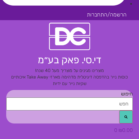
הרשמה/התחברות
די.סי. פאק בע״מ
מוצרינו מגינים על מוצריך מעל 40 שנה!
כוסות נייר בהדפסה דיגיטלית מדהימה
מארזי Take Away איכותיים
שקיות נייר עם ידיות
חיפוש
0
₪
0.00