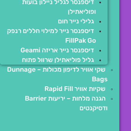
דיספנסר לגליל ניילון בועות
ופוליאתילן
גלילי נייר חום
דיספנסר נייר למילוי חללים רנפק
FillPak Go
דיספנסר נייר אריזה Geami
גליל פוליאתילן שרוול פתוח
שקי אוויר לדיפון מכולות – Dunnage
Bags
שקיות אוויר Rapid Fill
הגנה מלחות – יריעות Barrier
ודסיקנטים