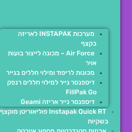
מערכות INSTAPAK לאריזה
בקצף
Air Force – מכונה לייצור בועות
אויר
מכונות לריפוד ומילוי חללים בנייר
דיספנסר נייר למילוי חללים רנפק
FillPak Go
דיספנסר נייר אריזה Geami
Instapak Quick RT פוליאוריטן מוקצף
בשקיות
אריזות סטנדרטיות מספוג איירטק