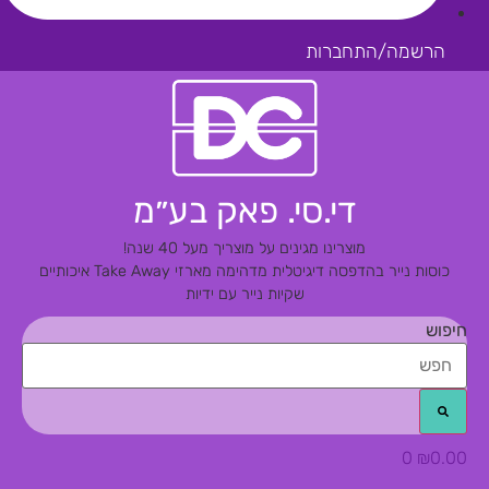
הרשמה/התחברות
די.סי. פאק בע״מ
מוצרינו מגינים על מוצריך מעל 40 שנה!
כוסות נייר בהדפסה דיגיטלית מדהימה
מארזי Take Away איכותיים
שקיות נייר עם ידיות
חיפוש
0
₪
0.00