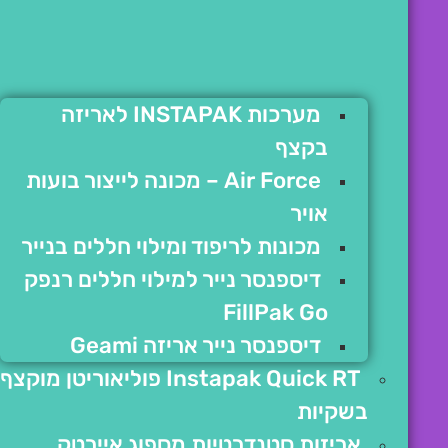
מערכות INSTAPAK לאריזה
בקצף
Air Force – מכונה לייצור בועות
אויר
מכונות לריפוד ומילוי חללים בנייר
דיספנסר נייר למילוי חללים רנפק
FillPak Go
דיספנסר נייר אריזה Geami
Instapak Quick RT פוליאוריטן מוקצף
בשקיות
אריזות סטנדרטיות מספוג איירטק