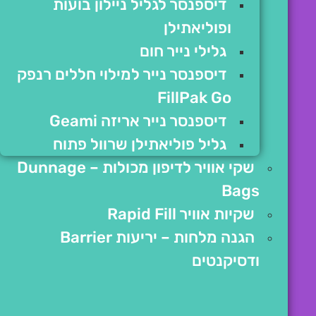
דיספנסר לגליל ניילון בועות
ופוליאתילן
גלילי נייר חום
דיספנסר נייר למילוי חללים רנפק
FillPak Go
דיספנסר נייר אריזה Geami
גליל פוליאתילן שרוול פתוח
שקי אוויר לדיפון מכולות – Dunnage
Bags
שקיות אוויר Rapid Fill
הגנה מלחות – יריעות Barrier
ודסיקנטים